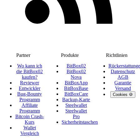
Partner
Produkte
Richtlinien
Wo kann ich
BitBox02
Rückerstattung
die BitBox02
BitBox02
Datenschutz
kaufen?
Nova
AGB
Reviewer
BitBoxApp
Garantie
Entwickler
BitBoxBase
Versand
Bug-Bounty
BitBoxCare
Cookies 🍪
Programm
Backup-Karte
Affiliate
Steelwallet
Programm
Steelwallet
Bitcoin Crash-
Pro
Kurs
Sicherheitstaschen
Wallet
Vergleich