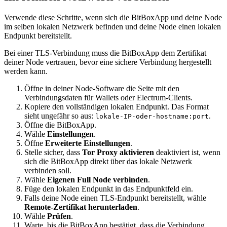
Verwende diese Schritte, wenn sich die BitBoxApp und deine Node
im selben lokalen Netzwerk befinden und deine Node einen lokalen
Endpunkt bereitstellt.
Bei einer TLS-Verbindung muss die BitBoxApp dem Zertifikat
deiner Node vertrauen, bevor eine sichere Verbindung hergestellt
werden kann.
Öffne in deiner Node-Software die Seite mit den
Verbindungsdaten für Wallets oder Electrum-Clients.
Kopiere den vollständigen lokalen Endpunkt. Das Format
sieht ungefähr so aus:
.
lokale-IP-oder-hostname:port
Öffne die BitBoxApp.
Wähle
Einstellungen
.
Öffne
Erweiterte Einstellungen
.
Stelle sicher, dass
Tor Proxy aktivieren
deaktiviert ist, wenn
sich die BitBoxApp direkt über das lokale Netzwerk
verbinden soll.
Wähle
Eigenen Full Node verbinden
.
Füge den lokalen Endpunkt in das Endpunktfeld ein.
Falls deine Node einen TLS-Endpunkt bereitstellt, wähle
Remote-Zertifikat herunterladen
.
Wähle
Prüfen
.
Warte, bis die BitBoxApp bestätigt, dass die Verbindung