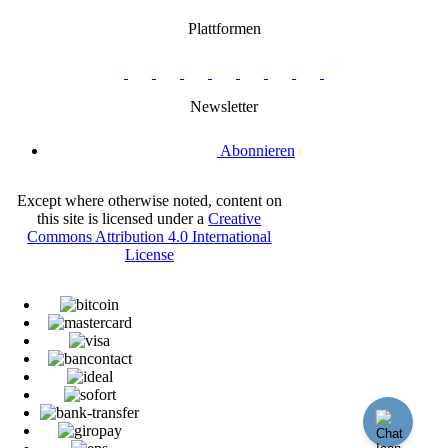
Plattformen
twitter.com/BitBoxSwiss
github.com/BitBoxSwiss
youtube.com/@bitboxswiss
facebook.com/BitBoxSwiss
linkedin.com/company/bitbox-
instagram.com/bitboxswiss
Telegram
reddit.com/r/BitBoxWall
primal.net/p/npub
swiss
group
Newsletter
Abonnieren
Except where otherwise noted, content on
this site is licensed under a
Creative
Commons Attribution 4.0 International
License