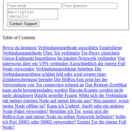
Contact Support
Table of Contents
Bevor du beginnst
Verbindungsmethode auswählen
Empfohlene
Verbindungsmethode
Über Tor verbinden
Tor-Proxy einrichten
Onion-Endpunkt hinzufügen
Im lokalen Netzwerk verbinden
Von
unterwegs über ein VPN verbinden
Ausschließlich die eigene Full
Node verwenden
Verbindungsprobleme beheben
Die
Verbindungsprüfung schlägt fehl oder wird wegen einer
Zeitüberschreitung beendet
Die BitBoxApp zeigt bei der
Verwendung von Tor connection refused an
Das Remote-Zertifikat
kann nicht heruntergeladen werden
Bitcoin-Konten werden nicht
mehr aktualisiert
Häufig gestellte Fragen
Wirkt sich die Verbindung
mit meiner eigenen Node auf meine bitcoin aus?
Was passiert, wenn
meine Node offline ist?
Kann ich Umbrel, Start9 oder ein anderes
Node-Paket verwenden?
Benötige ich Tor, wenn sich die
BitBoxApp und meine Node im selben Netzwerk befinden?
Sollte
ich Port 50001 oder 50002 verwenden?
Ersetzt Tor die eigene Full
Node?