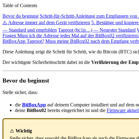
Table of Contents
Bevor du beginnst
Schritt-für-Schritt-Anleitung zum Empfangen von 
⚠️ Adresse immer auf dem Gerät verifizieren
5. Bestätige und kopiere
— Standard und empfohlen
Taproot (bc1p…) — Neuester Standard
Fragen
Muss ich die Adresse jedes Mal auf der BitBox02 verifizieren
BitBoxApp Taproot?
Muss meine BitBox02 nach dem Empfang verb
Diese Anleitung zeigt dir Schritt für Schritt, wie du Bitcoin (BTC) 
Der wichtigste Sicherheits­schritt dabei ist die
Verifizierung der Emp
Bevor du beginnst
Stelle sicher, dass:
die
BitBoxApp
auf deinem Computer installiert und auf dem ne
deine
BitBox02
bereits eingerichtet ist und die
Firmware
aktuel
⚠️
Wichtig
Stelle sicher, dass sowohl die BitBoxApp als auch die
Firmware
d