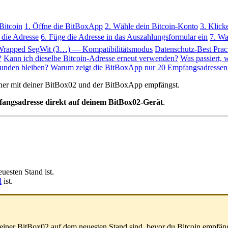
Bitcoin
1. Öffne die BitBoxApp
2. Wähle dein Bitcoin-Konto
3. Klick
 die Adresse
6. Füge die Adresse in das Auszahlungsformular ein
7. Wa
Wrapped SegWit (3…) — Kompatibilitätsmodus
Datenschutz-Best Prac
?
Kann ich dieselbe Bitcoin-Adresse erneut verwenden?
Was passiert, 
unden bleiben?
Warum zeigt die BitBoxApp nur 20 Empfangsadressen
sicher mit deiner BitBox02 und der BitBoxApp empfängst.
fangsadresse direkt auf deinem BitBox02-Gerät
.
uesten Stand ist.
l
ist.
einer BitBox02 auf dem neuesten Stand sind, bevor du Bitcoin empfäng