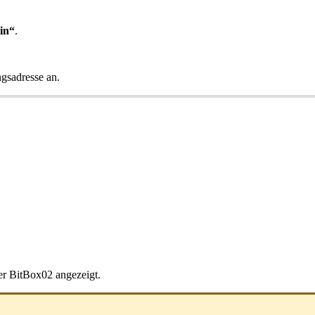
in“
.
ngsadresse an.
er BitBox02 angezeigt.