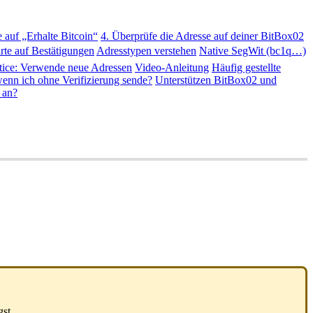
e auf „Erhalte Bitcoin“
4. Überprüfe die Adresse auf deiner BitBox02
rte auf Bestätigungen
Adresstypen verstehen
Native SegWit (bc1q…)
tice: Verwende neue Adressen
Video-Anleitung
Häufig gestellte
wenn ich ohne Verifizierung sende?
Unterstützen BitBox02 und
 an?
st.