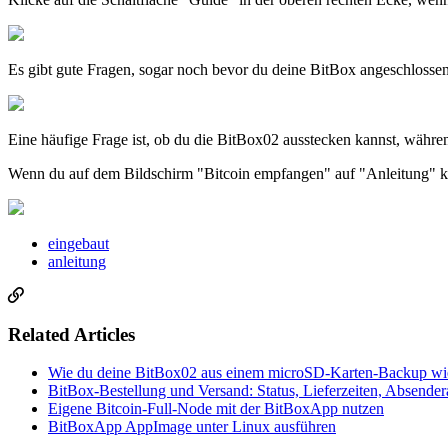
Es gibt gute Fragen, sogar noch bevor du deine BitBox angeschlossen
Eine häufige Frage ist, ob du die BitBox02 ausstecken kannst, währ
Wenn du auf dem Bildschirm "Bitcoin empfangen" auf "Anleitung" kli
eingebaut
anleitung
Related Articles
Wie du deine BitBox02 aus einem microSD-Karten-Backup wied
BitBox-Bestellung und Versand: Status, Lieferzeiten, Absender
Eigene Bitcoin-Full-Node mit der BitBoxApp nutzen
BitBoxApp AppImage unter Linux ausführen