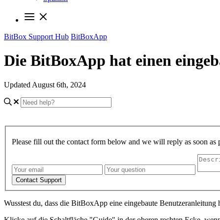
BitBox Support Hub
BitBoxApp
Die BitBoxApp hat einen einge
Updated August 6th, 2024
Please fill out the contact form below and we will reply as soon as 
Contact Support
Wusstest du, dass die BitBoxApp eine eingebaute Benutzeranleitung ha
Klicke auf die Schaltfläche "Guide" in der oberen rechten Ecke, wenn