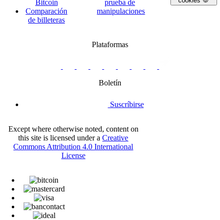
cookies 🍪
Bitcoin
prueba de
Comparación
manipulaciones
de billeteras
Plataformas
twitter.com/BitBoxSwiss
github.com/BitBoxSwiss
youtube.com/@bitboxswiss
facebook.com/BitBoxSwiss
linkedin.com/company/bitbox-
instagram.com/bitboxswiss
Telegram
reddit.com/r/BitBoxWall
primal.net/p/npub
swiss
group
Boletín
Suscríbirse
Except where otherwise noted, content on
this site is licensed under a
Creative
Commons Attribution 4.0 International
License