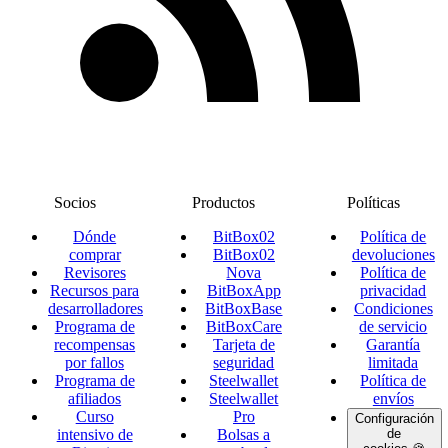
Socios
Productos
Políticas
Dónde
BitBox02
Política de
comprar
BitBox02
devoluciones
Revisores
Nova
Política de
Recursos para
BitBoxApp
privacidad
desarrolladores
BitBoxBase
Condiciones
Programa de
BitBoxCare
de servicio
recompensas
Tarjeta de
Garantía
por fallos
seguridad
limitada
Programa de
Steelwallet
Política de
afiliados
Steelwallet
envíos
Curso
Pro
Configuración
intensivo de
Bolsas a
de