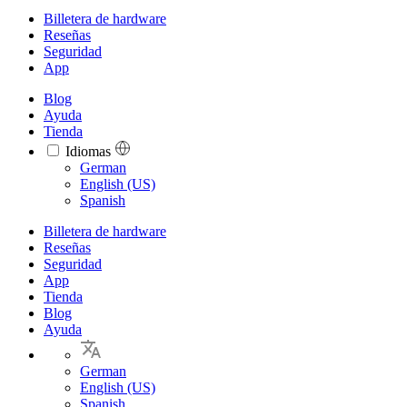
Billetera de hardware
Reseñas
Seguridad
App
Blog
Ayuda
Tienda
Idiomas
Languages
German
English (US)
Spanish
Billetera de hardware
Reseñas
Seguridad
App
Tienda
Blog
Ayuda
German
English (US)
Spanish