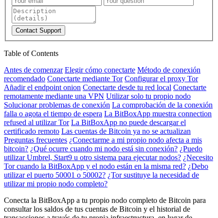
Contact Support
Table of Contents
Antes de comenzar
Elegir cómo conectarte
Método de conexión
recomendado
Conectarte mediante Tor
Configurar el proxy Tor
Añadir el endpoint onion
Conectarte desde tu red local
Conectarte
remotamente mediante una VPN
Utilizar solo tu propio nodo
Solucionar problemas de conexión
La comprobación de la conexión
falla o agota el tiempo de espera
La BitBoxApp muestra connection
refused al utilizar Tor
La BitBoxApp no puede descargar el
certificado remoto
Las cuentas de Bitcoin ya no se actualizan
Preguntas frecuentes
¿Conectarme a mi propio nodo afecta a mis
bitcoin?
¿Qué ocurre cuando mi nodo está sin conexión?
¿Puedo
utilizar Umbrel, Start9 u otro sistema para ejecutar nodos?
¿Necesito
Tor cuando la BitBoxApp y el nodo están en la misma red?
¿Debo
utilizar el puerto 50001 o 50002?
¿Tor sustituye la necesidad de
utilizar mi propio nodo completo?
Conecta la BitBoxApp a tu propio nodo completo de Bitcoin para
consultar los saldos de tus cuentas de Bitcoin y el historial de
transacciones a través de tu propia infraestructura, en lugar de