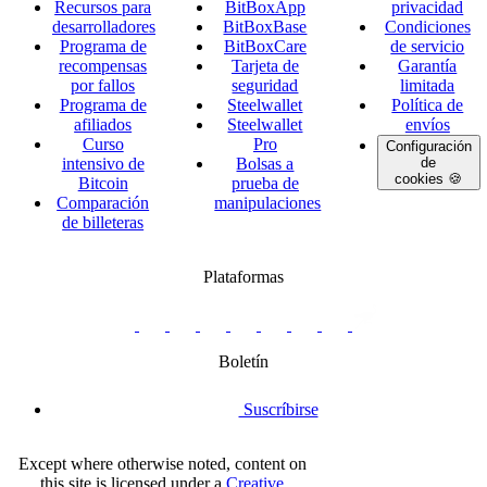
Recursos para
BitBoxApp
privacidad
desarrolladores
BitBoxBase
Condiciones
Programa de
BitBoxCare
de servicio
recompensas
Tarjeta de
Garantía
por fallos
seguridad
limitada
Programa de
Steelwallet
Política de
afiliados
Steelwallet
envíos
Curso
Pro
Configuración
intensivo de
Bolsas a
de
cookies 🍪
Bitcoin
prueba de
Comparación
manipulaciones
de billeteras
Plataformas
twitter.com/BitBoxSwiss
github.com/BitBoxSwiss
youtube.com/@bitboxswiss
facebook.com/BitBoxSwiss
linkedin.com/company/bitbox-
instagram.com/bitboxswiss
Telegram
reddit.com/r/BitBoxWall
primal.net/p/npub
swiss
group
Boletín
Suscríbirse
Except where otherwise noted, content on
this site is licensed under a
Creative