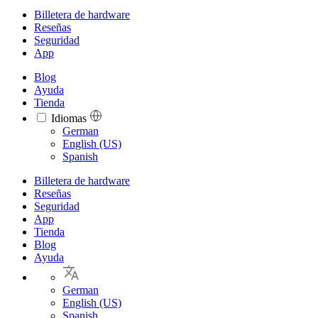
Billetera de hardware
Reseñas
Seguridad
App
Blog
Ayuda
Tienda
Idiomas
Languages
German
English (US)
Spanish
Billetera de hardware
Reseñas
Seguridad
App
Tienda
Blog
Ayuda
German
English (US)
Spanish