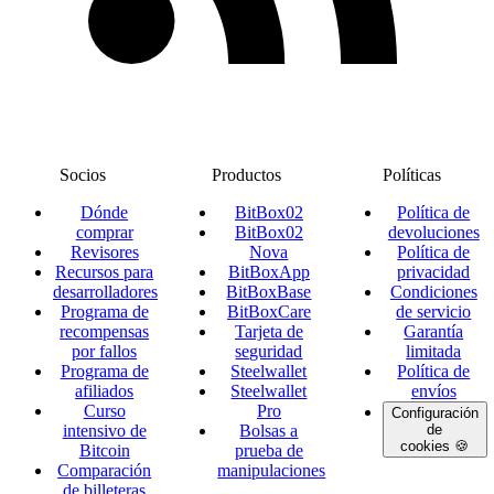
Socios
Productos
Políticas
Dónde
BitBox02
Política de
comprar
BitBox02
devoluciones
Revisores
Nova
Política de
Recursos para
BitBoxApp
privacidad
desarrolladores
BitBoxBase
Condiciones
Programa de
BitBoxCare
de servicio
recompensas
Tarjeta de
Garantía
por fallos
seguridad
limitada
Programa de
Steelwallet
Política de
afiliados
Steelwallet
envíos
Curso
Pro
Configuración
intensivo de
Bolsas a
de
cookies 🍪
Bitcoin
prueba de
Comparación
manipulaciones
de billeteras