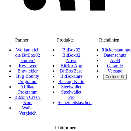
Partner
Produkte
Richtlinien
Wo kann ich
BitBox02
Rückerstattung
die BitBox02
BitBox02
Datenschutz
kaufen?
Nova
AGB
Reviewer
BitBoxApp
Garantie
Entwickler
BitBoxBase
Versand
Bug-Bounty
BitBoxCare
Cookies 🍪
Programm
Backup-Karte
Affiliate
Steelwallet
Programm
Steelwallet
Bitcoin Crash-
Pro
Kurs
Sicherheitstaschen
Wallet
Vergleich
Plattformen