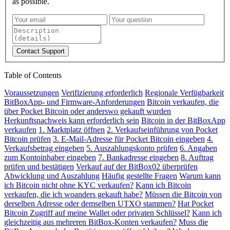
as possible.
Contact Support
Table of Contents
Voraussetzungen
Verifizierung erforderlich
Regionale Verfügbarkeit
BitBoxApp- und Firmware-Anforderungen
Bitcoin verkaufen, die
über Pocket Bitcoin oder anderswo gekauft wurden
Herkunftsnachweis kann erforderlich sein
Bitcoin in der BitBoxApp
verkaufen
1. Marktplatz öffnen
2. Verkaufseinführung von Pocket
Bitcoin prüfen
3. E-Mail-Adresse für Pocket Bitcoin eingeben
4.
Verkaufsbetrag eingeben
5. Auszahlungskonto prüfen
6. Angaben
zum Kontoinhaber eingeben
7. Bankadresse eingeben
8. Auftrag
prüfen und bestätigen
Verkauf auf der BitBox02 überprüfen
Abwicklung und Auszahlung
Häufig gestellte Fragen
Warum kann
ich Bitcoin nicht ohne KYC verkaufen?
Kann ich Bitcoin
verkaufen, die ich woanders gekauft habe?
Müssen die Bitcoin von
derselben Adresse oder demselben UTXO stammen?
Hat Pocket
Bitcoin Zugriff auf meine Wallet oder privaten Schlüssel?
Kann ich
gleichzeitig aus mehreren BitBox-Konten verkaufen?
Muss die