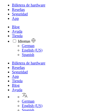
Billetera de hardware
Reseñas
Seguridad
App
Blog
Ayuda
Tienda
Idiomas
Languages
German
English (US)
Spanish
Billetera de hardware
Reseñas
Seguridad
App
Tienda
Blog
Ayuda
German
English (US)
Spanish