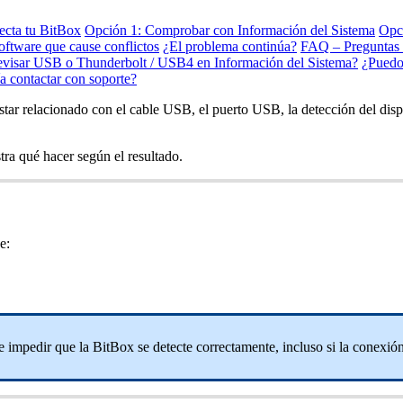
cta tu BitBox
Opción 1: Comprobar con Información del Sistema
Opc
ftware que cause conflictos
¿El problema continúa?
FAQ – Preguntas 
visar USB o Thunderbolt / USB4 en Información del Sistema?
¿Puedo
 contactar con soporte?
ar relacionado con el cable USB, el puerto USB, la detección del dispo
ra qué hacer según el resultado.
e:
 impedir que la BitBox se detecte correctamente, incluso si la conexi