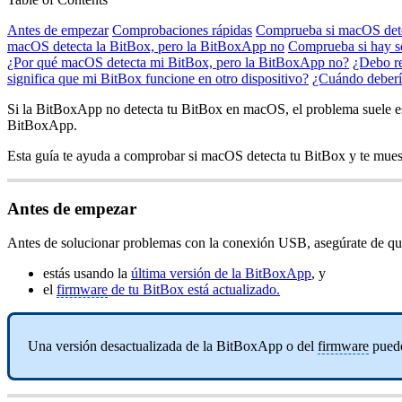
Antes de empezar
Comprobaciones rápidas
Comprueba si macOS dete
macOS detecta la BitBox, pero la BitBoxApp no
Comprueba si hay so
¿Por qué macOS detecta mi BitBox, pero la BitBoxApp no?
¿Debo re
significa que mi BitBox funcione en otro dispositivo?
¿Cuándo debería
Si la BitBoxApp no detecta tu BitBox en macOS, el problema suele est
BitBoxApp.
Esta guía te ayuda a comprobar si macOS detecta tu BitBox y te muest
Antes de empezar
Antes de solucionar problemas con la conexión USB, asegúrate de qu
estás usando la
última versión de la BitBoxApp
, y
el
firmware
de tu BitBox está actualizado.
Una versión desactualizada de la BitBoxApp o del
firmware
puede