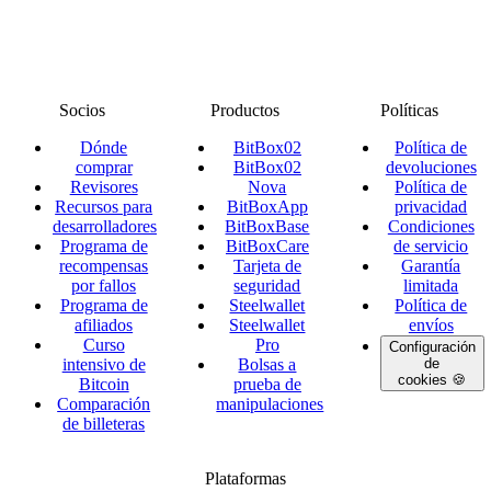
Socios
Productos
Políticas
Dónde
BitBox02
Política de
comprar
BitBox02
devoluciones
Revisores
Nova
Política de
Recursos para
BitBoxApp
privacidad
desarrolladores
BitBoxBase
Condiciones
Programa de
BitBoxCare
de servicio
recompensas
Tarjeta de
Garantía
por fallos
seguridad
limitada
Programa de
Steelwallet
Política de
afiliados
Steelwallet
envíos
Curso
Pro
Configuración
intensivo de
Bolsas a
de
cookies 🍪
Bitcoin
prueba de
Comparación
manipulaciones
de billeteras
Plataformas