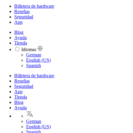
Billetera de hardware
Reseñas
Seguridad
App
Blog
Ayuda
Tienda
Idiomas
Languages
German
English (US)
Spanish
Billetera de hardware
Reseñas
Seguridad
App
Tienda
Blog
Ayuda
German
English (US)
Spanish