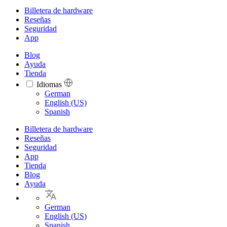
Billetera de hardware
Reseñas
Seguridad
App
Blog
Ayuda
Tienda
Idiomas
Languages
German
English (US)
Spanish
Billetera de hardware
Reseñas
Seguridad
App
Tienda
Blog
Ayuda
German
English (US)
Spanish