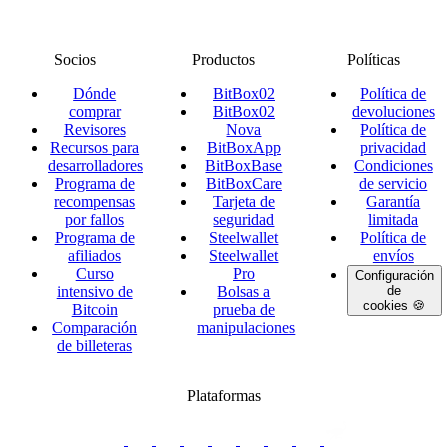
Socios
Productos
Políticas
Dónde
BitBox02
Política de
comprar
BitBox02
devoluciones
Revisores
Nova
Política de
Recursos para
BitBoxApp
privacidad
desarrolladores
BitBoxBase
Condiciones
Programa de
BitBoxCare
de servicio
recompensas
Tarjeta de
Garantía
por fallos
seguridad
limitada
Programa de
Steelwallet
Política de
afiliados
Steelwallet
envíos
Curso
Pro
Configuración
intensivo de
Bolsas a
de
cookies 🍪
Bitcoin
prueba de
Comparación
manipulaciones
de billeteras
Plataformas
twitter.com/BitBoxSwiss
github.com/BitBoxSwiss
youtube.com/@bitboxswiss
facebook.com/BitBoxSwiss
linkedin.com/company/bitbox-
instagram.com/bitboxswiss
Telegram
reddit.com/r/BitBoxWall
primal.net/p/npub
swiss
group