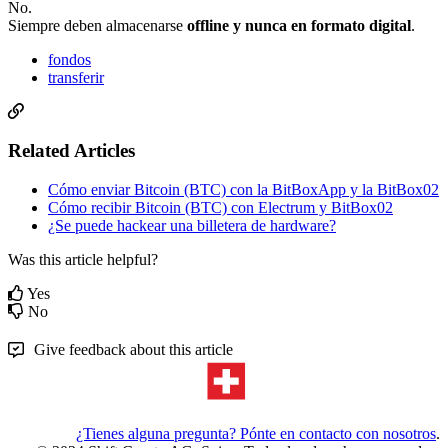
No.
Siempre deben almacenarse
offline y nunca en formato digital
.
fondos
transferir
Related Articles
Cómo enviar Bitcoin (BTC) con la BitBoxApp y la BitBox02
Cómo recibir Bitcoin (BTC) con Electrum y BitBox02
¿Se puede hackear una billetera de hardware?
Was this article helpful?
Yes
No
Give feedback about this article
¿Tienes alguna pregunta? Pónte en contacto con nosotros
.