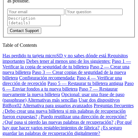
as possible.
Contact Support
Table of Contents
Has perdido tu tarjeta microSD y no sabes dónde está
Requisitos
importantes
Debes tener al menos uno de los siguientes:
Paso 1 —
Verificar la copia de seguridad de tu billetera
Paso 2 — Crear una
nueva billetera
Paso 3 — Crear copias de seguridad de la nueva
billetera
Configuración recomendada:
Paso 4 — Verificar una
dirección de recepción
Paso 5 — Restaurar tu billetera antigua
Paso
6 — Enviar fondos a tu nueva billetera
Paso 7 — Restaurar
nuevamente la nueva billetera
Opcional: usar una frase de paso
(passphrase)
Alternativas más sencillas
Usar dos dispositivos
BitBox02
Alternativa para usuarios avanzados
Preguntas frecuentes
¿Debo crear una nueva billetera si mis palabras de recuperación
fueron expuestas?
¿Puedo reutilizar una dirección de recepción?
¿Qué pasa si pierdo las nuevas palabras de recuperación?
¿Por qué
hay que hacer varios restablecimientos de fábrica?
¿Es seguro
guardar las palabras de recuperación digitalmente?