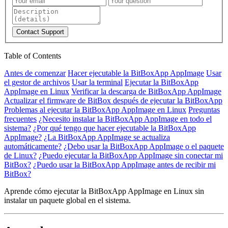
Contact Support
Table of Contents
Antes de comenzar
Hacer ejecutable la BitBoxApp AppImage
Usar
el gestor de archivos
Usar la terminal
Ejecutar la BitBoxApp
AppImage en Linux
Verificar la descarga de BitBoxApp AppImage
Actualizar el firmware de BitBox después de ejecutar la BitBoxApp
Problemas al ejecutar la BitBoxApp AppImage en Linux
Preguntas
frecuentes
¿Necesito instalar la BitBoxApp AppImage en todo el
sistema?
¿Por qué tengo que hacer ejecutable la BitBoxApp
AppImage?
¿La BitBoxApp AppImage se actualiza
automáticamente?
¿Debo usar la BitBoxApp AppImage o el paquete
de Linux?
¿Puedo ejecutar la BitBoxApp AppImage sin conectar mi
BitBox?
¿Puedo usar la BitBoxApp AppImage antes de recibir mi
BitBox?
Aprende cómo ejecutar la BitBoxApp AppImage en Linux sin
instalar un paquete global en el sistema.