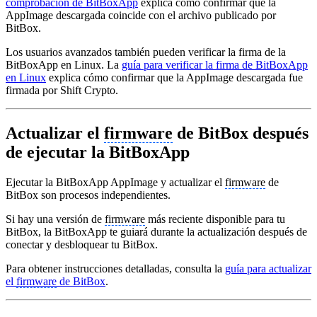
comprobación de BitBoxApp
explica cómo confirmar que la
AppImage descargada coincide con el archivo publicado por
BitBox.
Los usuarios avanzados también pueden verificar la firma de la
BitBoxApp en Linux. La
guía para verificar la firma de BitBoxApp
en Linux
explica cómo confirmar que la AppImage descargada fue
firmada por Shift Crypto.
Actualizar el
firmware
de BitBox después
de ejecutar la BitBoxApp
Ejecutar la BitBoxApp AppImage y actualizar el
firmware
de
BitBox son procesos independientes.
Si hay una versión de
firmware
más reciente disponible para tu
BitBox, la BitBoxApp te guiará durante la actualización después de
conectar y desbloquear tu BitBox.
Para obtener instrucciones detalladas, consulta la
guía para actualizar
el
firmware
de BitBox
.