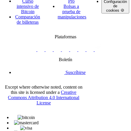
Curso
Pro
Configuración
intensivo de
Bolsas a
de
cookies 🍪
Bitcoin
prueba de
Comparación
manipulaciones
de billeteras
Plataformas
twitter.com/BitBoxSwiss
github.com/BitBoxSwiss
youtube.com/@bitboxswiss
facebook.com/BitBoxSwiss
linkedin.com/company/bitbox-
instagram.com/bitboxswiss
Telegram
reddit.com/r/BitBoxWall
primal.net/p/npub
swiss
group
Boletín
Suscríbirse
Except where otherwise noted, content on
this site is licensed under a
Creative
Commons Attribution 4.0 International
License