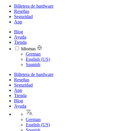
Billetera de hardware
Reseñas
Seguridad
App
Blog
Ayuda
Tienda
Idiomas
Languages
German
English (US)
Spanish
Billetera de hardware
Reseñas
Seguridad
App
Tienda
Blog
Ayuda
German
English (US)
Spanish