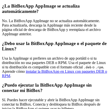
¿La BitBoxApp AppImage se actualiza
automáticamente?
No. La BitBoxApp AppImage no se actualiza automáticamente.
Para actualizarla, descarga la AppImage más reciente desde la
página oficial de descarga de BitBoxApp y reemplaza el archivo
AppImage anterior.
¿Debo usar la BitBoxApp AppImage o el paquete de
Linux?
Usa la AppImage si prefieres un archivo de app portátil o si tu
distribución no usa paquetes DEB o RPM. Usa el paquete de Linux
si tu distribución es compatible con el formato oficial
o
.
.deb
.rpm
Aprende cómo
instalar la BitBoxApp en Linux con paquetes DEB o
RPM
.
¿Puedo ejecutar la BitBoxApp AppImage sin
conectar mi BitBox?
Sí. Puedes hacer ejecutable y abrir la BitBoxApp AppImage sin
conectar tu BitBox. Conecta y desbloquea tu BitBox después de
iniciar la BitBoxApp si quieres usar tu billetera.