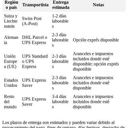
Región
Entrega
Transportista
Notas
o país
estimada
Suiza y
1-2 días
Swiss Post
Liechte
laborable
(A-Post)
nstein
s
2-3 días
Aleman
DHL Parcel o
laborable
Opción exprés disponible
ia
UPS Express
s
Aranceles e impuestos
Unión
UPS Standard
2-3 días
incluidos donde esté
Europe
o UPS
laborable
disponible; opción exprés
a (UE)
Express
s
disponible
2-3 días
Aranceles e impuestos
Estados
UPS Express
laborable
incluidos donde esté
Unidos
Saver
s
disponible
Resto
3-4 días
Aranceles e impuestos
UPS Express
del
laborable
incluidos donde esté
Saver
mundo
s
disponible
Los plazos de entrega son estimados y pueden variar debido al
procesamiento del pago, fines de semana, días festivos, despacho de