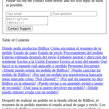
Please fill out the contact form below and we will reply as soon
as possible.
Contact Support
Table of Contents
Dónde pedir productos BitBox
Cómo encontrar el resumen de tu
pedido
Estado de pago
Estado de envío
Procesamiento del pedido
Entrega estimada después del envío
Embalaje neutral y dirección del
remitente
Envíos a la Unión Europea
Envíos al resto del mundo
Qué
hacer si tu paquete está atascado o perdido
Preguntas frecuentes
¿Dónde puedo seguir mi pedido de BitBox?
¿Puedo cancelar mi
pedido de BitBox?
¿Por qué mi pedido por transferencia bancaria
sigue marcado como "Not charged"?
¿Por qué mi paquete no dice
BitBox en la etiqueta?
¿Puedo enviar a un apartado postal o punto
de recogida?
¿Qué pasa si quiero devolver mi pedido?
¿Dónde
puedo obtener ayuda con mi pedido?
Después de realizar un pedido en la tienda oficial de BitBox, el
resumen de tu pedido muestra el estado actual de pago y envío. Los