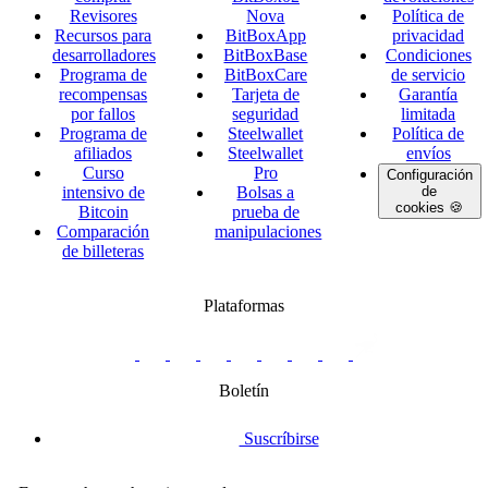
Revisores
Nova
Política de
Recursos para
BitBoxApp
privacidad
desarrolladores
BitBoxBase
Condiciones
Programa de
BitBoxCare
de servicio
recompensas
Tarjeta de
Garantía
por fallos
seguridad
limitada
Programa de
Steelwallet
Política de
afiliados
Steelwallet
envíos
Curso
Pro
Configuración
intensivo de
Bolsas a
de
cookies 🍪
Bitcoin
prueba de
Comparación
manipulaciones
de billeteras
Plataformas
twitter.com/BitBoxSwiss
github.com/BitBoxSwiss
youtube.com/@bitboxswiss
facebook.com/BitBoxSwiss
linkedin.com/company/bitbox-
instagram.com/bitboxswiss
Telegram
reddit.com/r/BitBoxWall
primal.net/p/npub
swiss
group
Boletín
Suscríbirse