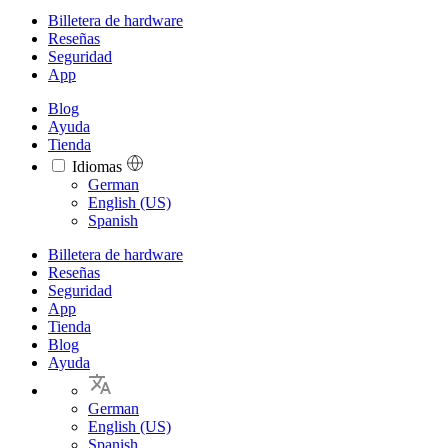
Billetera de hardware
Reseñas
Seguridad
App
Blog
Ayuda
Tienda
Idiomas
Languages
German
English (US)
Spanish
Billetera de hardware
Reseñas
Seguridad
App
Tienda
Blog
Ayuda
German
English (US)
Spanish