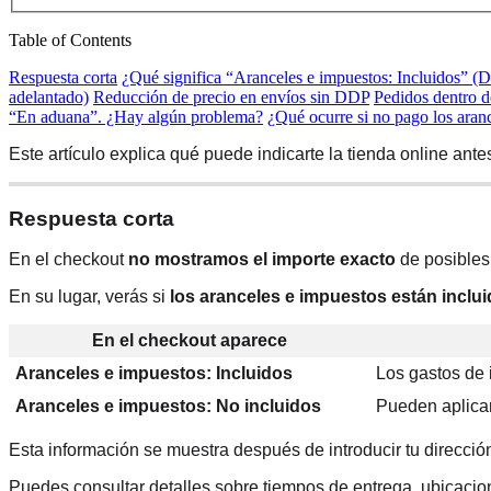
Table of Contents
Respuesta corta
¿Qué significa “Aranceles e impuestos: Incluidos” (
adelantado)
Reducción de precio en envíos sin DDP
Pedidos dentro d
“En aduana”. ¿Hay algún problema?
¿Qué ocurre si no pago los aran
Este artículo explica qué puede indicarte la tienda online ant
Respuesta corta
En el checkout
no mostramos el importe exacto
de posibles
En su lugar, verás si
los aranceles e impuestos están incluid
En el checkout aparece
Aranceles e impuestos: Incluidos
Los gastos de 
Aranceles e impuestos: No incluidos
Pueden aplicars
Esta información se muestra después de introducir tu dirección
Puedes consultar detalles sobre tiempos de entrega, ubicacio