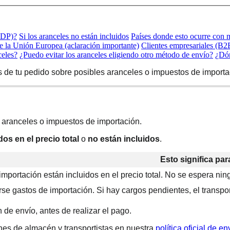
DDP)?
Si los aranceles no están incluidos
Países donde esto ocurre con 
e la Unión Europea (aclaración importante)
Clientes empresariales (B2
celes?
¿Puedo evitar los aranceles eligiendo otro método de envío?
¿Dón
es de tu pedido sobre posibles aranceles o impuestos de importa
 aranceles o impuestos de importación.
os en el precio total
o
no están incluidos
.
Esto significa para
importación están incluidos en el precio total. No se espera ni
e gastos de importación. Si hay cargos pendientes, el transporti
 de envío, antes de realizar el pago.
nes de almacén y transportistas en nuestra
política oficial de en