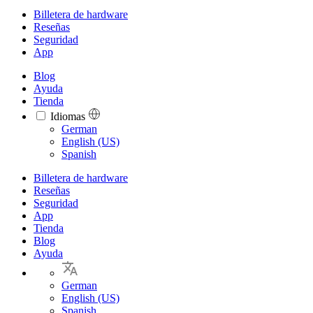
Billetera de hardware
Reseñas
Seguridad
App
Blog
Ayuda
Tienda
Idiomas
Languages
German
English (US)
Spanish
Billetera de hardware
Reseñas
Seguridad
App
Tienda
Blog
Ayuda
German
English (US)
Spanish