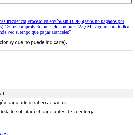
más frecuencia
Proceso en envíos sin DDP (gastos no pagados por
B)
Cómo comprobarlo antes de comprar
FAQ
Mi seguimiento indica
de veo si tengo que pagar aranceles?
ción (y qué no puede indicarte).
 ti
ngún pago adicional en aduanas.
sta te solicitará el pago antes de la entrega.
víos
.