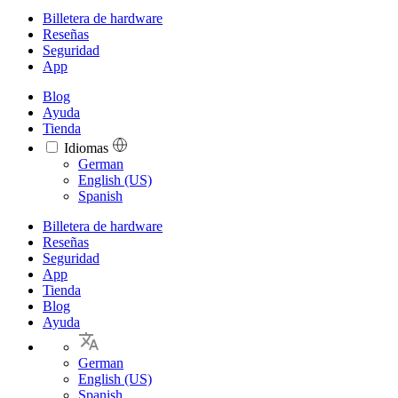
Billetera de hardware
Reseñas
Seguridad
App
Blog
Ayuda
Tienda
Idiomas
Languages
German
English (US)
Spanish
Billetera de hardware
Reseñas
Seguridad
App
Tienda
Blog
Ayuda
German
English (US)
Spanish