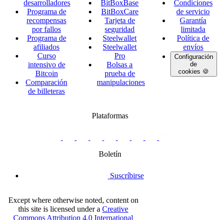
desarrolladores
BitBoxBase
Condiciones
Programa de
BitBoxCare
de servicio
recompensas
Tarjeta de
Garantía
por fallos
seguridad
limitada
Programa de
Steelwallet
Política de
afiliados
Steelwallet
envíos
Curso
Pro
Configuración
intensivo de
Bolsas a
de
cookies 🍪
Bitcoin
prueba de
Comparación
manipulaciones
de billeteras
Plataformas
twitter.com/BitBoxSwiss
github.com/BitBoxSwiss
youtube.com/@bitboxswiss
facebook.com/BitBoxSwiss
linkedin.com/company/bitbox-
instagram.com/bitboxswiss
Telegram
reddit.com/r/BitBoxWall
primal.net/p/npub
swiss
group
Boletín
Suscríbirse
Except where otherwise noted, content on
this site is licensed under a
Creative
Commons Attribution 4.0 International