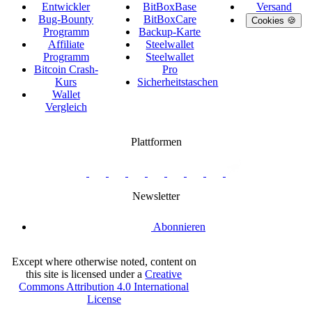
Entwickler
BitBoxBase
Versand
Bug-Bounty
BitBoxCare
Cookies 🍪
Programm
Backup-Karte
Affiliate
Steelwallet
Programm
Steelwallet
Bitcoin Crash-
Pro
Kurs
Sicherheitstaschen
Wallet
Vergleich
Plattformen
twitter.com/BitBoxSwiss
github.com/BitBoxSwiss
youtube.com/@bitboxswiss
facebook.com/BitBoxSwiss
linkedin.com/company/bitbox-
instagram.com/bitboxswiss
Telegram
reddit.com/r/BitBoxWall
primal.net/p/npub
swiss
group
Newsletter
Abonnieren
Except where otherwise noted, content on
this site is licensed under a
Creative
Commons Attribution 4.0 International
License