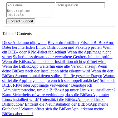
Contact Support
Table of Contents
Diese Anleitung gilt, wenn
Bevor du fortfährst
Frische BitBoxApp-
Datei herunterladen
Linux-Distribution und Pakettyp prüfen
Wenn
ein DEB- oder RPM-Paket fehlschlägt
Wenn die AppImage nicht
startet
Sicherheitssoftware oder verwaltete Geräterichtlinien prüfen
Wenn die BitBoxApp nach der Installation nicht geöffnet wird
Wenn die BitBoxApp weiterhin eine alte Version anzeigt
Wenn
deine BitBox nach der Installation nicht erkannt wird
Wann du den
BitBox Support kontaktieren solltest
Häufig gestellte Fragen
Warum
startet die AppImage nicht, wenn ich sie doppelt anklicke?
Sollte ich
DEB, RPM oder AppImage verwenden?
Benötige ich
Administratorrechte, um die BitBoxApp unter Linux zu installieren?
Kann Sicherheitssoftware verhindern, dass die BitBoxApp unter
Linux installiert wird?
Unterstützt die BitBoxApp jede Linux-
Distribution?
Entfernt die Neuinstallation der BitBoxApp meine
Guthaben?
Warum öffnet sich die BitBoxApp, erkennt meine
BitBox aber nicht?