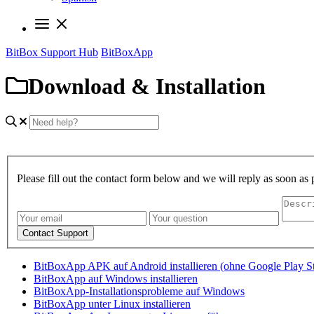
BitBox Support Hub
BitBoxApp
Download & Installation
Please fill out the contact form below and we will reply as soon as 
Contact Support
BitBoxApp APK auf Android installieren (ohne Google Play St
BitBoxApp auf Windows installieren
BitBoxApp-Installationsprobleme auf Windows
BitBoxApp unter Linux installieren