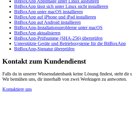
BitBoxApp AppImage unter Linux ausführen
BitBoxApp lässt sich unter Linux nicht installieren
BitBoxApp unter macOS installieren
BitBoxApp auf iPhone und iPad installieren
BitBoxApp auf Android installieren
BitBoxApp-Installationsprobleme unter macOS
BitBoxApp aktualisieren
BitBoxApp-Prüfsumme (SHA-256) überprüfen
Unterstützte Geräte und Betriebssysteme für die BitBoxApp
BitBoxApp-Signatur überprüfen
Kontakt zum Kundendienst
Falls du in unserer Wissensdatenbank keine Lösung findest, steht dir
Wir bemühen uns, dir innerhalb von zwei Werktagen zu antworten.
Kontaktiere uns