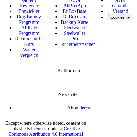
kaufen?
Nova
AGB
Reviewer
BitBoxApp
Garantie
Entwickler
BitBoxBase
Versand
Bug-Bounty
BitBoxCare
Cookies 🍪
Programm
Backup-Karte
Affiliate
Steelwallet
Programm
Steelwallet
Bitcoin Crash-
Pro
Kurs
Sicherheitstaschen
Wallet
Vergleich
Plattformen
twitter.com/BitBoxSwiss
github.com/BitBoxSwiss
youtube.com/@bitboxswiss
facebook.com/BitBoxSwiss
linkedin.com/company/bitbox-
instagram.com/bitboxswiss
Telegram
reddit.com/r/BitBoxWall
primal.net/p/npub
swiss
group
Newsletter
Abonnieren
Except where otherwise noted, content on
this site is licensed under a
Creative
Commons Attribution 4.0 International