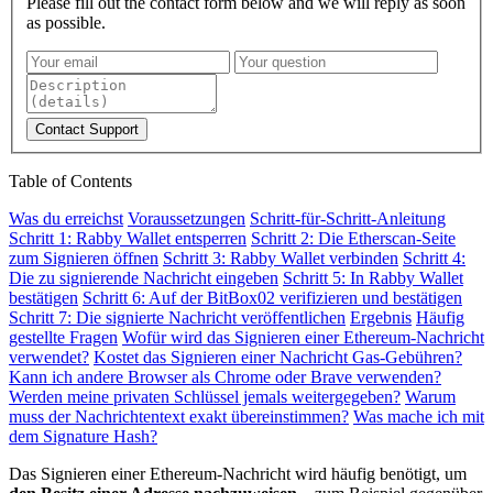
Please fill out the contact form below and we will reply as soon
as possible.
Contact Support
Table of Contents
Was du erreichst
Voraussetzungen
Schritt-für-Schritt-Anleitung
Schritt 1: Rabby Wallet entsperren
Schritt 2: Die Etherscan-Seite
zum Signieren öffnen
Schritt 3: Rabby Wallet verbinden
Schritt 4:
Die zu signierende Nachricht eingeben
Schritt 5: In Rabby Wallet
bestätigen
Schritt 6: Auf der BitBox02 verifizieren und bestätigen
Schritt 7: Die signierte Nachricht veröffentlichen
Ergebnis
Häufig
gestellte Fragen
Wofür wird das Signieren einer Ethereum-Nachricht
verwendet?
Kostet das Signieren einer Nachricht Gas-Gebühren?
Kann ich andere Browser als Chrome oder Brave verwenden?
Werden meine privaten Schlüssel jemals weitergegeben?
Warum
muss der Nachrichtentext exakt übereinstimmen?
Was mache ich mit
dem Signature Hash?
Das Signieren einer Ethereum-Nachricht wird häufig benötigt, um