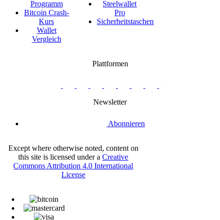
Programm
Steelwallet
Bitcoin Crash-
Pro
Kurs
Sicherheitstaschen
Wallet
Vergleich
Plattformen
twitter.com/BitBoxSwiss
github.com/BitBoxSwiss
youtube.com/@bitboxswiss
facebook.com/BitBoxSwiss
linkedin.com/company/bitbox-
instagram.com/bitboxswiss
Telegram
reddit.com/r/BitBoxWall
primal.net/p/npub
swiss
group
Newsletter
Abonnieren
Except where otherwise noted, content on
this site is licensed under a
Creative
Commons Attribution 4.0 International
License