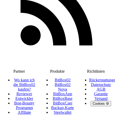
Partner
Produkte
Richtlinien
Wo kann ich
BitBox02
Rückerstattung
die BitBox02
BitBox02
Datenschutz
kaufen?
Nova
AGB
Reviewer
BitBoxApp
Garantie
Entwickler
BitBoxBase
Versand
Bug-Bounty
BitBoxCare
Cookies 🍪
Programm
Backup-Karte
Affiliate
Steelwallet