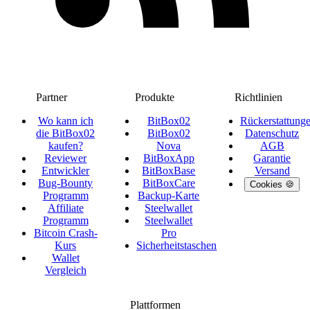
Partner
Produkte
Richtlinien
Wo kann ich
BitBox02
Rückerstattung
die BitBox02
BitBox02
Datenschutz
kaufen?
Nova
AGB
Reviewer
BitBoxApp
Garantie
Entwickler
BitBoxBase
Versand
Bug-Bounty
BitBoxCare
Cookies 🍪
Programm
Backup-Karte
Affiliate
Steelwallet
Programm
Steelwallet
Bitcoin Crash-
Pro
Kurs
Sicherheitstaschen
Wallet
Vergleich
Plattformen