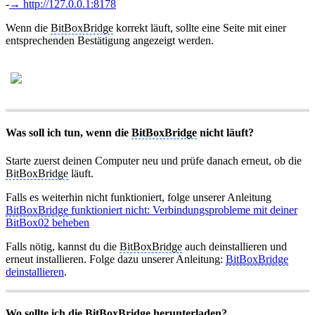
-
→ http://127.0.0.1:8178
Wenn die
BitBoxBridge
korrekt läuft, sollte eine Seite mit einer
entsprechenden Bestätigung angezeigt werden.
Was soll ich tun, wenn die
BitBoxBridge
nicht läuft?
Starte zuerst deinen Computer neu und prüfe danach erneut, ob die
BitBoxBridge
läuft.
Falls es weiterhin nicht funktioniert, folge unserer Anleitung
BitBoxBridge
funktioniert nicht: Verbindungsprobleme mit deiner
BitBox02 beheben
Falls nötig, kannst du die
BitBoxBridge
auch deinstallieren und
erneut installieren. Folge dazu unserer Anleitung:
BitBoxBridge
deinstallieren
.
Wo sollte ich die
BitBoxBridge
herunterladen?