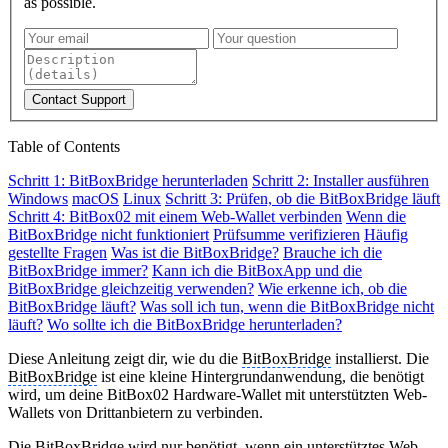
as possible.
Contact Support
Table of Contents
Schritt 1: BitBoxBridge herunterladen
Schritt 2: Installer ausführen
Windows
macOS
Linux
Schritt 3: Prüfen, ob die BitBoxBridge läuft
Schritt 4: BitBox02 mit einem Web-Wallet verbinden
Wenn die
BitBoxBridge nicht funktioniert
Prüfsumme verifizieren
Häufig
gestellte Fragen
Was ist die BitBoxBridge?
Brauche ich die
BitBoxBridge immer?
Kann ich die BitBoxApp und die
BitBoxBridge gleichzeitig verwenden?
Wie erkenne ich, ob die
BitBoxBridge läuft?
Was soll ich tun, wenn die BitBoxBridge nicht
läuft?
Wo sollte ich die BitBoxBridge herunterladen?
Diese Anleitung zeigt dir, wie du die
BitBoxBridge
installierst. Die
BitBoxBridge
ist eine kleine Hintergrundanwendung, die benötigt
wird, um deine BitBox02 Hardware-Wallet mit unterstützten Web-
Wallets von Drittanbietern zu verbinden.
Die
BitBoxBridge
wird nur benötigt, wenn ein unterstütztes Web-