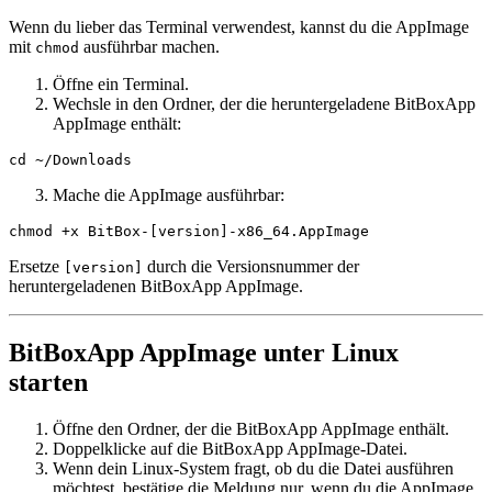
Wenn du lieber das Terminal verwendest, kannst du die AppImage
mit
ausführbar machen.
chmod
Öffne ein Terminal.
Wechsle in den Ordner, der die heruntergeladene BitBoxApp
AppImage enthält:
cd ~/Downloads
Mache die AppImage ausführbar:
chmod +x BitBox-[version]-x86_64.AppImage
Ersetze
durch die Versionsnummer der
[version]
heruntergeladenen BitBoxApp AppImage.
BitBoxApp AppImage unter Linux
starten
Öffne den Ordner, der die BitBoxApp AppImage enthält.
Doppelklicke auf die BitBoxApp AppImage-Datei.
Wenn dein Linux-System fragt, ob du die Datei ausführen
möchtest, bestätige die Meldung nur, wenn du die AppImage