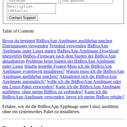
Contact Support
Table of Contents
Bevor du beginnst
BitBoxApp AppImage ausführbar machen
Dateimanager verwenden
Terminal verwenden
BitBoxApp
AppImage unter Linux starten
BitBoxApp AppImage-Download
überprüfen
BitBox-Firmware nach dem Starten der BitBoxApp
aktualisieren
Probleme beim Starten der BitBoxApp AppImage
unter Linux
Häufig gestellte Fragen
Muss ich die BitBoxApp
AppImage systemweit installieren?
Warum muss ich die BitBoxApp
AppImage ausführbar machen?
Aktualisiert sich die BitBoxApp
AppImage automatisch?
Sollte ich die BitBoxApp AppImage oder
das Linux-Paket verwenden?
Kann ich die BitBoxApp AppImage
ausführen, ohne meine BitBox zu verbinden?
Kann ich die
BitBoxApp AppImage verwenden, bevor ich meine BitBox erhalte?
Erfahre, wie du die BitBoxApp AppImage unter Linux ausführst,
ohne ein systemweites Paket zu installieren.