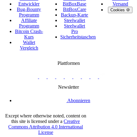
Entwickler
BitBoxBase
Versand
Bug-Bounty
BitBoxCare
Cookies 🍪
Programm
Backup-Karte
Affiliate
Steelwallet
Programm
Steelwallet
Bitcoin Crash-
Pro
Kurs
Sicherheitstaschen
Wallet
Vergleich
Plattformen
twitter.com/BitBoxSwiss
github.com/BitBoxSwiss
youtube.com/@bitboxswiss
facebook.com/BitBoxSwiss
linkedin.com/company/bitbox-
instagram.com/bitboxswiss
Telegram
reddit.com/r/BitBoxWall
primal.net/p/npub
swiss
group
Newsletter
Abonnieren
Except where otherwise noted, content on
this site is licensed under a
Creative
Commons Attribution 4.0 International
License