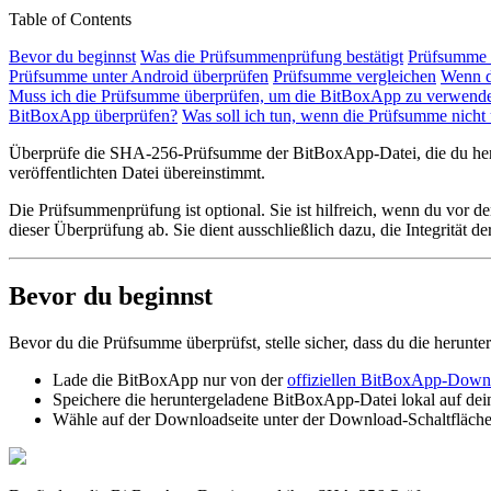
Table of Contents
Bevor du beginnst
Was die Prüfsummenprüfung bestätigt
Prüfsumme 
Prüfsumme unter Android überprüfen
Prüfsumme vergleichen
Wenn d
Muss ich die Prüfsumme überprüfen, um die BitBoxApp zu verwend
BitBoxApp überprüfen?
Was soll ich tun, wenn die Prüfsumme nicht
Überprüfe die SHA-256-Prüfsumme der BitBoxApp-Datei, die du herunter
veröffentlichten Datei übereinstimmt.
Die Prüfsummenprüfung ist optional. Sie ist hilfreich, wenn du vor 
dieser Überprüfung ab. Sie dient ausschließlich dazu, die Integrität d
Bevor du beginnst
Bevor du die Prüfsumme überprüfst, stelle sicher, dass du die herun
Lade die BitBoxApp nur von der
offiziellen BitBoxApp-Downl
Speichere die heruntergeladene BitBoxApp-Datei lokal auf dei
Wähle auf der Downloadseite unter der Download-Schaltfläch