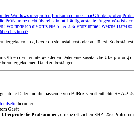
unter Windows überprüfen
Prüfsumme unter macOS überprüfen
Prüfs
ie Prüfsumme nicht übereinstimmt
Häufig gestellte Fragen
Was ist de
en?
Wo finde ich die offizielle SHA-256-Prüfsumme?
Welche Datei sol
 übereinstimmt?
geladen hast, bevor du sie installierst oder ausführst. So bestätigst
dem Öffnen der heruntergeladenen Datei eine zusätzliche Überprüfung d
er heruntergeladenen Datei zu bestätigen.
tergeladene Datei und die passende von BitBox veröffentlichte SHA-25
oadseite
herunter.
nem Gerät.
e
Überprüfe die Prüfsummen
, um die offiziellen SHA-256-Prüfsumm