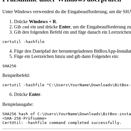
Unter Windows verwendest du die Eingabeaufforderung, um die SHA-
Drücke
Windows + R
.
Gib
ein und drücke
Enter
, um die Eingabeaufforderung zu
cmd
Gib den folgenden Befehl ein und füge danach ein Leerzeichen
certutil -hashfile
Füge den Dateipfad der heruntergeladenen BitBoxApp-Installat
Füge ein Leerzeichen hinzu und gib dann Folgendes ein:
SHA256
Beispielbefehl:
certutil -hashfile "C:\Users\YourName\Downloads\BitBox-
Drücke
Enter
.
Beispielausgabe:
SHA256 hash of C:\Users\YourName\Downloads\BitBox-insta
<SHA-256-Prüfsumme>

CertUtil: -hashfile command completed successfully.