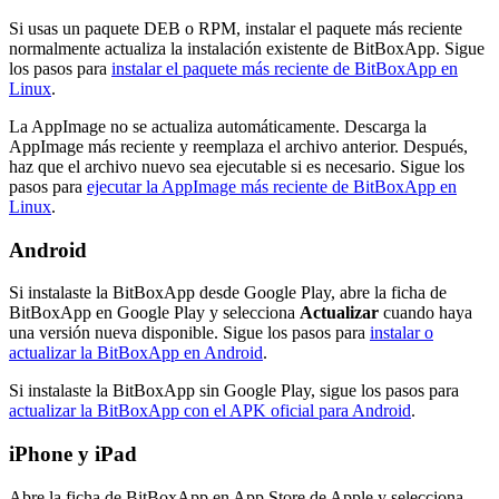
Si usas un paquete DEB o RPM, instalar el paquete más reciente
normalmente actualiza la instalación existente de BitBoxApp. Sigue
los pasos para
instalar el paquete más reciente de BitBoxApp en
Linux
.
La AppImage no se actualiza automáticamente. Descarga la
AppImage más reciente y reemplaza el archivo anterior. Después,
haz que el archivo nuevo sea ejecutable si es necesario. Sigue los
pasos para
ejecutar la AppImage más reciente de BitBoxApp en
Linux
.
Android
Si instalaste la BitBoxApp desde Google Play, abre la ficha de
BitBoxApp en Google Play y selecciona
Actualizar
cuando haya
una versión nueva disponible. Sigue los pasos para
instalar o
actualizar la BitBoxApp en Android
.
Si instalaste la BitBoxApp sin Google Play, sigue los pasos para
actualizar la BitBoxApp con el APK oficial para Android
.
iPhone y iPad
Abre la ficha de BitBoxApp en App Store de Apple y selecciona