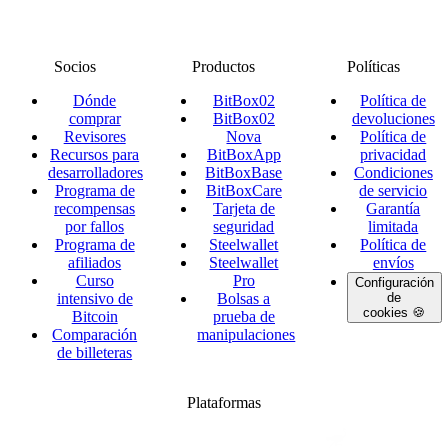
Socios
Productos
Políticas
Dónde
BitBox02
Política de
comprar
BitBox02
devoluciones
Revisores
Nova
Política de
Recursos para
BitBoxApp
privacidad
desarrolladores
BitBoxBase
Condiciones
Programa de
BitBoxCare
de servicio
recompensas
Tarjeta de
Garantía
por fallos
seguridad
limitada
Programa de
Steelwallet
Política de
afiliados
Steelwallet
envíos
Curso
Pro
Configuración
intensivo de
Bolsas a
de
cookies 🍪
Bitcoin
prueba de
Comparación
manipulaciones
de billeteras
Plataformas
twitter.com/BitBoxSwiss
github.com/BitBoxSwiss
youtube.com/@bitboxswiss
facebook.com/BitBoxSwiss
linkedin.com/company/bitbox-
instagram.com/bitboxswiss
Telegram
reddit.com/r/BitBoxWall
primal.net/p/npub