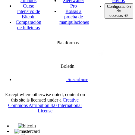
afiliados
Steelwallet
envíos
Curso
Pro
Configuración
intensivo de
Bolsas a
de
cookies 🍪
Bitcoin
prueba de
Comparación
manipulaciones
de billeteras
Plataformas
twitter.com/BitBoxSwiss
github.com/BitBoxSwiss
youtube.com/@bitboxswiss
facebook.com/BitBoxSwiss
linkedin.com/company/bitbox-
instagram.com/bitboxswiss
Telegram
reddit.com/r/BitBoxWall
primal.net/p/npub
swiss
group
Boletín
Suscríbirse
Except where otherwise noted, content on
this site is licensed under a
Creative
Commons Attribution 4.0 International
License