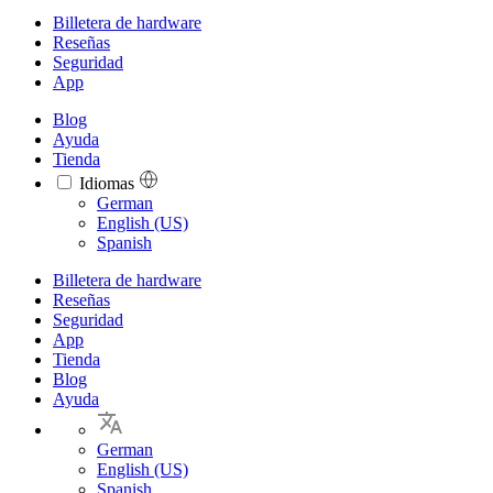
Billetera de hardware
Reseñas
Seguridad
App
Blog
Ayuda
Tienda
Idiomas
Languages
German
English (US)
Spanish
Billetera de hardware
Reseñas
Seguridad
App
Tienda
Blog
Ayuda
German
English (US)
Spanish