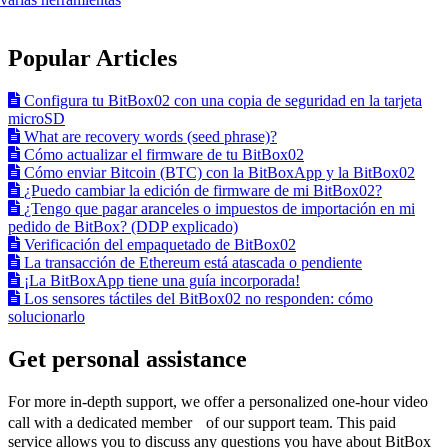
Popular Articles
Configura tu BitBox02 con una copia de seguridad en la tarjeta
microSD
What are recovery words (seed phrase)?
Cómo actualizar el firmware de tu BitBox02
Cómo enviar Bitcoin (BTC) con la BitBoxApp y la BitBox02
¿Puedo cambiar la edición de firmware de mi BitBox02?
¿Tengo que pagar aranceles o impuestos de importación en mi
pedido de BitBox? (DDP explicado)
Verificación del empaquetado de BitBox02
La transacción de Ethereum está atascada o pendiente
¡La BitBoxApp tiene una guía incorporada!
Los sensores táctiles del BitBox02 no responden: cómo
solucionarlo
Get personal assistance
For more in-depth support, we offer a personalized one-hour video
call with a dedicated member of our support team. This paid
service allows you to discuss any questions you have about BitBox