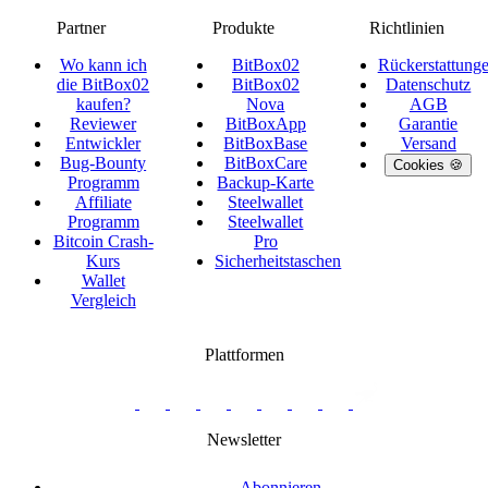
Partner
Produkte
Richtlinien
Wo kann ich
BitBox02
Rückerstattung
die BitBox02
BitBox02
Datenschutz
kaufen?
Nova
AGB
Reviewer
BitBoxApp
Garantie
Entwickler
BitBoxBase
Versand
Bug-Bounty
BitBoxCare
Cookies 🍪
Programm
Backup-Karte
Affiliate
Steelwallet
Programm
Steelwallet
Bitcoin Crash-
Pro
Kurs
Sicherheitstaschen
Wallet
Vergleich
Plattformen
twitter.com/BitBoxSwiss
github.com/BitBoxSwiss
youtube.com/@bitboxswiss
facebook.com/BitBoxSwiss
linkedin.com/company/bitbox-
instagram.com/bitboxswiss
Telegram
reddit.com/r/BitBoxWall
primal.net/p/npub
swiss
group
Newsletter
Abonnieren