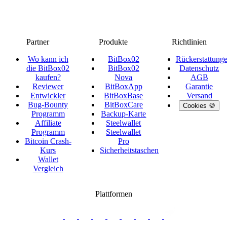
Partner
Produkte
Richtlinien
Wo kann ich
BitBox02
Rückerstattung
die BitBox02
BitBox02
Datenschutz
kaufen?
Nova
AGB
Reviewer
BitBoxApp
Garantie
Entwickler
BitBoxBase
Versand
Bug-Bounty
BitBoxCare
Cookies 🍪
Programm
Backup-Karte
Affiliate
Steelwallet
Programm
Steelwallet
Bitcoin Crash-
Pro
Kurs
Sicherheitstaschen
Wallet
Vergleich
Plattformen
twitter.com/BitBoxSwiss
github.com/BitBoxSwiss
youtube.com/@bitboxswiss
facebook.com/BitBoxSwiss
linkedin.com/company/bitbox-
instagram.com/bitboxswiss
Telegram
reddit.com/r/BitBoxWall
primal.net/p/npub
swiss
group