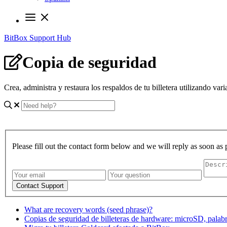
BitBox Support Hub
Copia de seguridad
Crea, administra y restaura los respaldos de tu billetera utilizando var
Please fill out the contact form below and we will reply as soon as 
Contact Support
What are recovery words (seed phrase)?
Copias de seguridad de billeteras de hardware: microSD, palab