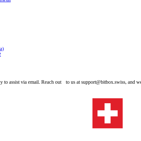
a)
2
dy to assist via email. Reach out to us at support@bitbox.swiss, and w