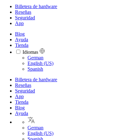
Billetera de hardware
Reseñas
Seguridad
App
Blog
Ayuda
Tienda
Idiomas
Languages
German
English (US)
Spanish
Billetera de hardware
Reseñas
Seguridad
App
Tienda
Blog
Ayuda
German
English (US)
Spanish