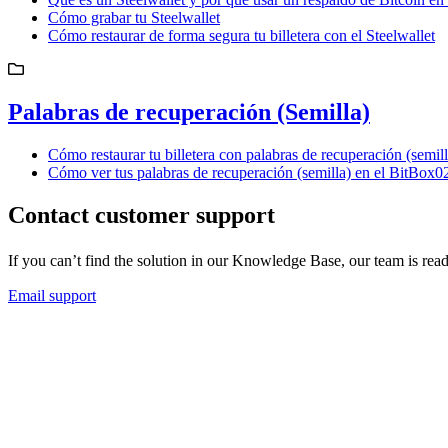
Cómo grabar tu Steelwallet
Cómo restaurar de forma segura tu billetera con el Steelwallet
Palabras de recuperación (Semilla)
Cómo restaurar tu billetera con palabras de recuperación (semill
Cómo ver tus palabras de recuperación (semilla) en el BitBox0
Contact customer support
If you can’t find the solution in our Knowledge Base, our team is rea
Email support