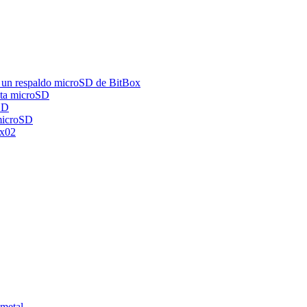
de un respaldo microSD de BitBox
eta microSD
SD
 microSD
ox02
 metal