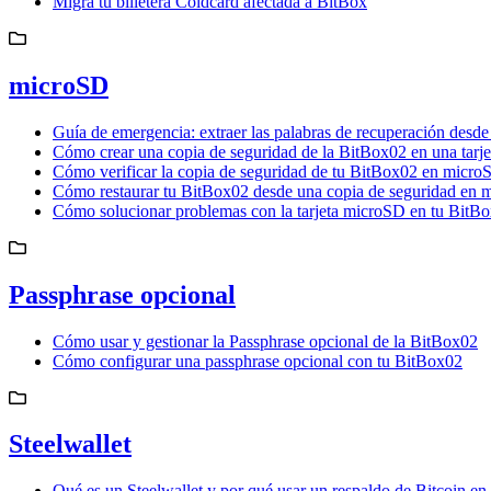
Migra tu billetera Coldcard afectada a BitBox
microSD
Guía de emergencia: extraer las palabras de recuperación des
Cómo crear una copia de seguridad de la BitBox02 en una tarj
Cómo verificar la copia de seguridad de tu BitBox02 en micro
Cómo restaurar tu BitBox02 desde una copia de seguridad en
Cómo solucionar problemas con la tarjeta microSD en tu BitB
Passphrase opcional
Cómo usar y gestionar la Passphrase opcional de la BitBox02
Cómo configurar una passphrase opcional con tu BitBox02
Steelwallet
Qué es un Steelwallet y por qué usar un respaldo de Bitcoin en