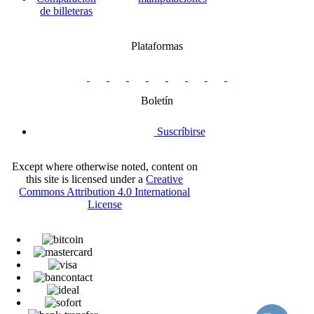
de billeteras
Plataformas
twitter.com/BitBoxSwiss
github.com/BitBoxSwiss
youtube.com/@bitboxswiss
facebook.com/BitBoxSwiss
linkedin.com/company/bitbox-
instagram.com/bitboxswiss
Telegram
reddit.com/r/BitBoxWall
primal.net/p/npub
swiss
group
Boletín
Suscríbirse
Except where otherwise noted, content on
this site is licensed under a
Creative
Commons Attribution 4.0 International
License