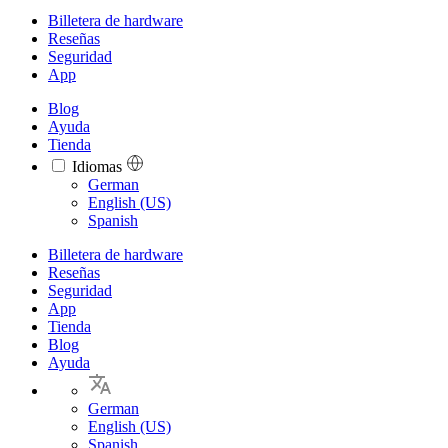
Billetera de hardware
Reseñas
Seguridad
App
Blog
Ayuda
Tienda
Idiomas
Languages
German
English (US)
Spanish
Billetera de hardware
Reseñas
Seguridad
App
Tienda
Blog
Ayuda
German
English (US)
Spanish