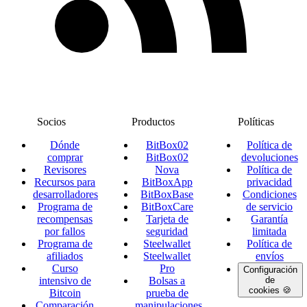
Socios
Productos
Políticas
Dónde
BitBox02
Política de
comprar
BitBox02
devoluciones
Revisores
Nova
Política de
Recursos para
BitBoxApp
privacidad
desarrolladores
BitBoxBase
Condiciones
Programa de
BitBoxCare
de servicio
recompensas
Tarjeta de
Garantía
por fallos
seguridad
limitada
Programa de
Steelwallet
Política de
afiliados
Steelwallet
envíos
Curso
Pro
Configuración
intensivo de
Bolsas a
de
cookies 🍪
Bitcoin
prueba de
Comparación
manipulaciones